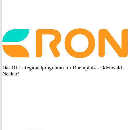
Startseite
aufrufen
Das RTL-Regionalprogramm für Rheinpfalz - Odenwald -
Neckar!
DSGVO
bei
heyData
DSGVO