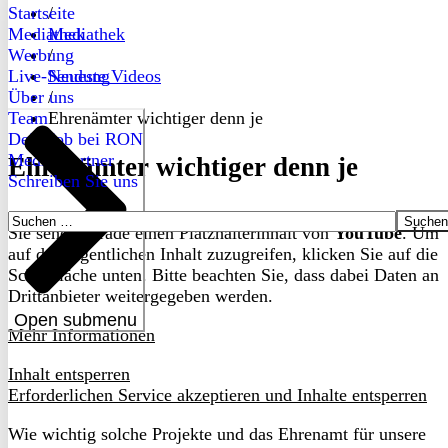
Startseite
/
Mediathek
Mediathek
Werbung
/
Live-Sendung
Neueste Videos
Über uns
/
Team
Ehrenämter wichtiger denn je
Dein Job bei RON
Medienpartner
Ehrenämter wichtiger denn je
Schreiben Sie uns
Suchen
Sie sehen gerade einen Platzhalterinhalt von
YouTube
. Um
nach:
auf den eigentlichen Inhalt zuzugreifen, klicken Sie auf die
Schaltfläche unten. Bitte beachten Sie, dass dabei Daten an
Drittanbieter weitergegeben werden.
Open submenu
Mehr Informationen
Inhalt entsperren
Erforderlichen Service akzeptieren und Inhalte entsperren
Wie wichtig solche Projekte und das Ehrenamt für unsere