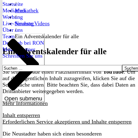
Startseite
/
Mediathek
Mediathek
Werbung
/
Live-Sendung
Neueste Videos
Über uns
/
Team
Ein Adventskalender für alle
Dein Job bei RON
Medienpartner
Ein Adventskalender für alle
Schreiben Sie uns
Suchen
Sie sehen gerade einen Platzhalterinhalt von
YouTube
. Um
nach:
auf den eigentlichen Inhalt zuzugreifen, klicken Sie auf die
Schaltfläche unten. Bitte beachten Sie, dass dabei Daten an
Drittanbieter weitergegeben werden.
Open submenu
Mehr Informationen
Inhalt entsperren
Erforderlichen Service akzeptieren und Inhalte entsperren
Die Neustadter haben sich einen besonderen