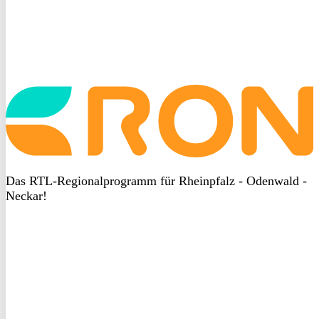
Startseite
aufrufen
Das RTL-Regionalprogramm für Rheinpfalz - Odenwald -
Neckar!
DSGVO
bei
heyData