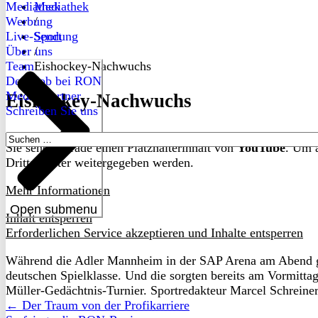
Mediathek
Mediathek
Werbung
/
Live-Sendung
Sport
Über uns
/
Team
Eishockey-Nachwuchs
Dein Job bei RON
Medienpartner
Eishockey-Nachwuchs
Schreiben Sie uns
Suchen
Sie sehen gerade einen Platzhalterinhalt von
YouTube
. Um a
nach:
Drittanbieter weitergegeben werden.
Mehr Informationen
Open submenu
Inhalt entsperren
Erforderlichen Service akzeptieren und Inhalte entsperren
Während die Adler Mannheim in der SAP Arena am Abend ge
deutschen Spielklasse. Und die sorgten bereits am Vormitt
Müller-Gedächtnis-Turnier. Sportredakteur Marcel Schreine
← Der Traum von der Profikarriere