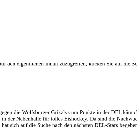
uf den eigentlichen Inhalt zuzugreifen, klicken Sie auf die Sc
gen die Wolfsburger Grizzlys um Punkte in der DEL kämpfen
ag in der Nebenhalle für tolles Eishockey. Da sind die Nach
r hat sich auf die Suche nach den nächsten DEL-Stars begebe