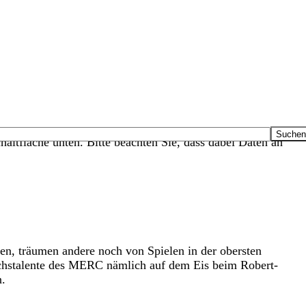
haltfläche unten. Bitte beachten Sie, dass dabei Daten an
, träumen andere noch von Spielen in der obersten
wuchstalente des MERC nämlich auf dem Eis beim Robert-
n.