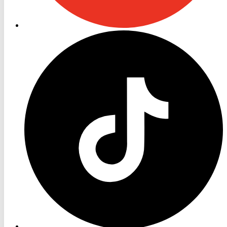
RON
TV
TikTok