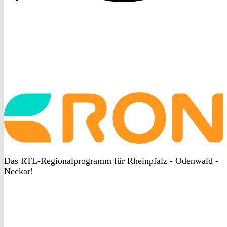
Startseite
aufrufen
Das RTL-Regionalprogramm für Rheinpfalz - Odenwald -
Neckar!
DSGVO
bei
heyData