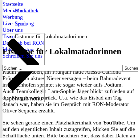
Startseite
/
Mediathek
Mediathek
Werbung
/
Live-Sendung
Sport
Über uns
/
Team
Eistonne für Lokalmatadorinnen
Dein Job bei RON
Medienpartner
Eistonne für Lokalmatadorinnen
Schreiben Sie uns
Suchen
Kaum zu glauben, im Frühjahr hatte Alessa-Catriona
nach:
Pröpster ein aktues Nierenversagen – beim Bahnradevent
in Dudenhofen sprintet sie sogar wieder aufs Podium.
Auch Teamkollegin Lara-Sophie Jäger blickt zufrieden auf
das Pfingstevent zurück. U.a. wie das Eisbad am Tag
Open submenu
danach war, haben sie im Gespräch mit RON-Moderator
Oliver Sequenz erzählt.
Sie sehen gerade einen Platzhalterinhalt von
YouTube
. Um
auf den eigentlichen Inhalt zuzugreifen, klicken Sie auf die
Schaltfläche unten. Bitte beachten Sie, dass dabei Daten an