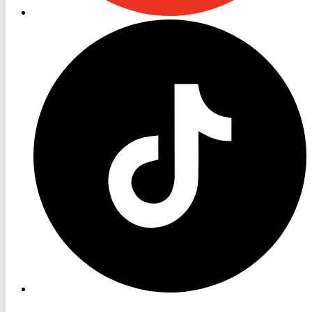
RON
TV
TikTok