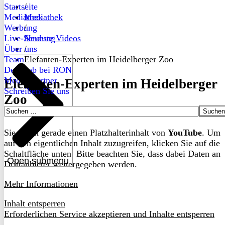
Startseite
/
Mediathek
Mediathek
Werbung
/
Live-Sendung
Neueste Videos
Über uns
/
Team
Elefanten-Experten im Heidelberger Zoo
Dein Job bei RON
Medienpartner
Elefanten-Experten im Heidelberger
Schreiben Sie uns
Zoo
Suchen
nach:
Sie sehen gerade einen Platzhalterinhalt von
YouTube
. Um
auf den eigentlichen Inhalt zuzugreifen, klicken Sie auf die
Schaltfläche unten. Bitte beachten Sie, dass dabei Daten an
Open submenu
Drittanbieter weitergegeben werden.
Mehr Informationen
Inhalt entsperren
Erforderlichen Service akzeptieren und Inhalte entsperren