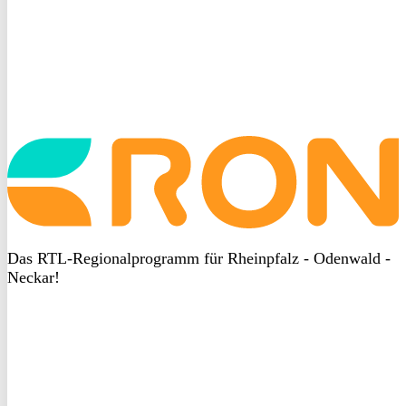
Startseite
aufrufen
Das RTL-Regionalprogramm für Rheinpfalz - Odenwald -
Neckar!
DSGVO
bei
heyData