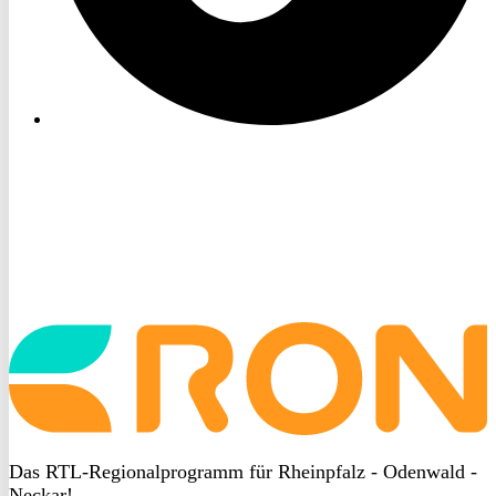
Startseite
aufrufen
Das RTL-Regionalprogramm für Rheinpfalz - Odenwald -
Neckar!