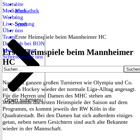
Startseite
/
Mediathek
Mediathek
Werbung
/
Live-Sendung
Sport
Über uns
/
Team
Erste Heimspiele beim Mannheimer HC
Dein Job bei RON
Medienpartner
Erste Heimspiele beim Mannheimer
Schreiben Sie uns
HC
Suchen
nach:
Nach den ganzen großen Turnieren wie Olympia und Co.
ist beim Hockey wieder der normale Liga-Alltag angesagt.
Für die Herren und Damen des MHC stehen am
Open submenu
Wochenende die ersten Heimspiele der Saison auf dem
Programm, es kommt jeweils der RW Köln in die
Quadratestadt. Bei den Damen hat sich außerdem einiges
getan, neben neuen Gesichtern sind auch alte Bekannte
wieder in der Mannschaft.