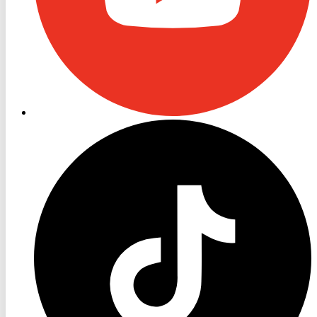
RON
TV
TikTok