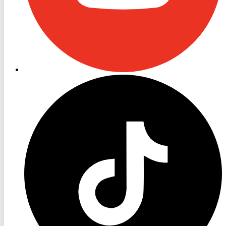
RON
TV
TikTok