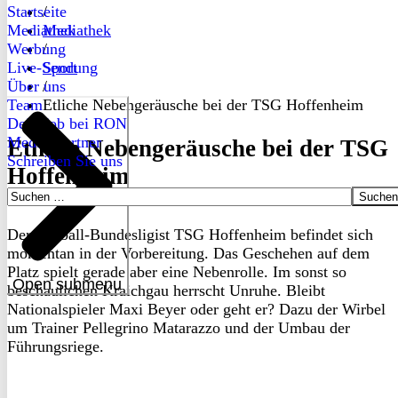
Startseite
/
Mediathek
Mediathek
Werbung
/
Live-Sendung
Sport
Über uns
/
Team
Etliche Nebengeräusche bei der TSG Hoffenheim
Dein Job bei RON
Medienpartner
Etliche Nebengeräusche bei der TSG
Schreiben Sie uns
Hoffenheim
Suchen
nach:
Der Fußball-Bundesligist TSG Hoffenheim befindet sich
momentan in der Vorbereitung. Das Geschehen auf dem
Platz spielt gerade aber eine Nebenrolle. Im sonst so
Open submenu
beschaulichen Kraichgau herrscht Unruhe. Bleibt
Nationalspieler Maxi Beyer oder geht er? Dazu der Wirbel
um Trainer Pellegrino Matarazzo und der Umbau der
Führungsriege.