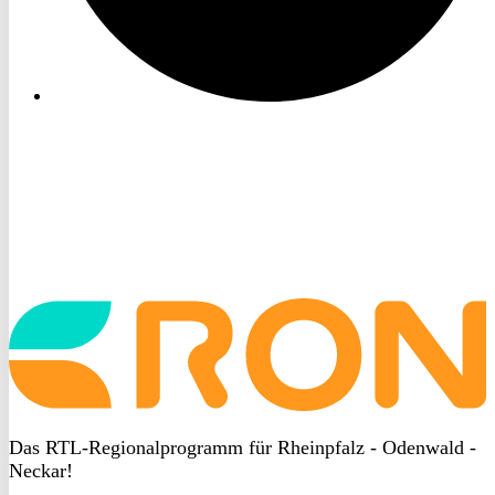
Startseite
aufrufen
Das RTL-Regionalprogramm für Rheinpfalz - Odenwald -
Neckar!