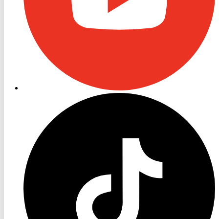
RON
TV
TikTok