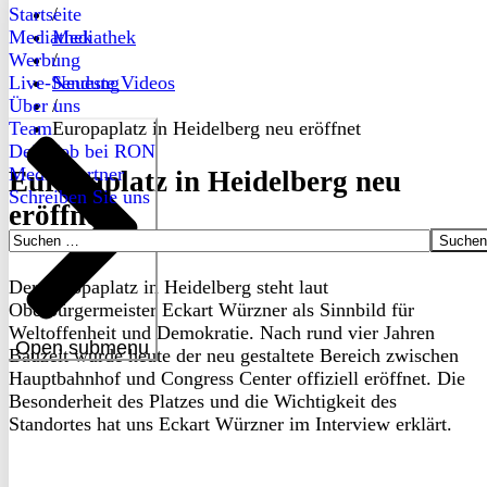
Startseite
/
Mediathek
Mediathek
Werbung
/
Live-Sendung
Neueste Videos
Über uns
/
Team
Europaplatz in Heidelberg neu eröffnet
Dein Job bei RON
Medienpartner
Europaplatz in Heidelberg neu
Schreiben Sie uns
eröffnet
Suchen
nach:
Der Europaplatz in Heidelberg steht laut
Oberbürgermeister Eckart Würzner als Sinnbild für
Weltoffenheit und Demokratie. Nach rund vier Jahren
Open submenu
Bauzeit wurde heute der neu gestaltete Bereich zwischen
Hauptbahnhof und Congress Center offiziell eröffnet. Die
Besonderheit des Platzes und die Wichtigkeit des
Standortes hat uns Eckart Würzner im Interview erklärt.