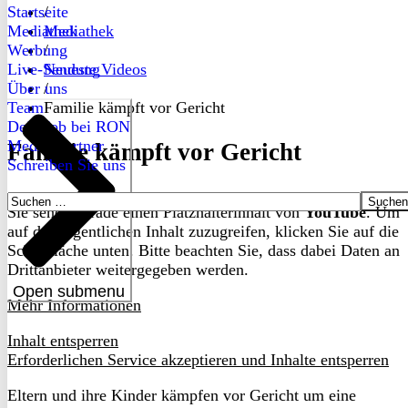
Startseite
/
Mediathek
Mediathek
Werbung
/
Live-Sendung
Neueste Videos
Über uns
/
Team
Familie kämpft vor Gericht
Dein Job bei RON
Medienpartner
Familie kämpft vor Gericht
Schreiben Sie uns
Suchen
Sie sehen gerade einen Platzhalterinhalt von
YouTube
. Um
nach:
auf den eigentlichen Inhalt zuzugreifen, klicken Sie auf die
Schaltfläche unten. Bitte beachten Sie, dass dabei Daten an
Drittanbieter weitergegeben werden.
Open submenu
Mehr Informationen
Inhalt entsperren
Erforderlichen Service akzeptieren und Inhalte entsperren
Eltern und ihre Kinder kämpfen vor Gericht um eine