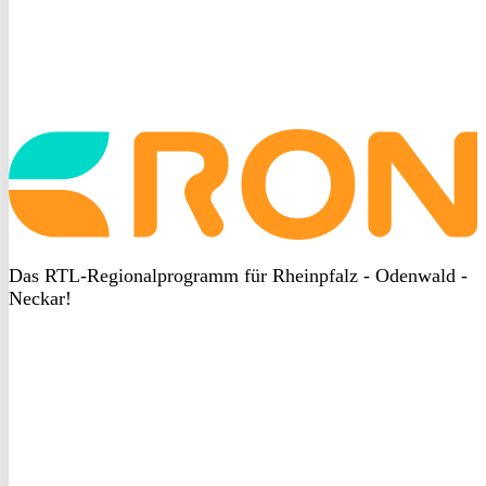
Startseite
aufrufen
Das RTL-Regionalprogramm für Rheinpfalz - Odenwald -
Neckar!
DSGVO
bei
heyData