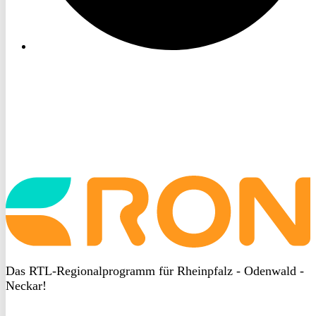
Startseite
aufrufen
Das RTL-Regionalprogramm für Rheinpfalz - Odenwald -
Neckar!
DSGVO