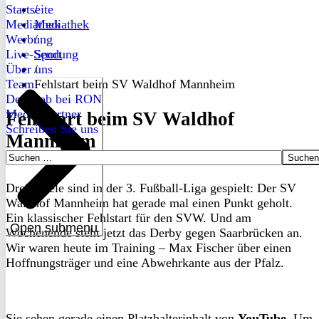
Startseite
/
Mediathek
Mediathek
Werbung
/
Live-Sendung
Sport
Über uns
/
Team
Fehlstart beim SV Waldhof Mannheim
Dein Job bei RON
Medienpartner
Fehlstart beim SV Waldhof
Schreiben Sie uns
Mannheim
Suchen
nach:
Drei Spiele sind in der 3. Fußball-Liga gespielt: Der SV
Waldhof Mannheim hat gerade mal einen Punkt geholt.
Ein klassischer Fehlstart für den SVW. Und am
Open submenu
Wochenende steht jetzt das Derby gegen Saarbrücken an.
Wir waren heute im Training – Max Fischer über einen
Hoffnungsträger und eine Abwehrkante aus der Pfalz.
Sie sehen gerade einen Platzhalterinhalt von
YouTube
. Um