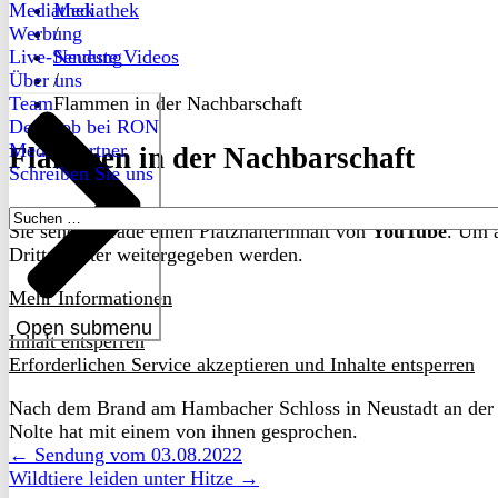
Mediathek
Mediathek
Werbung
/
Live-Sendung
Neueste Videos
Über uns
/
Team
Flammen in der Nachbarschaft
Dein Job bei RON
Medienpartner
Flammen in der Nachbarschaft
Schreiben Sie uns
Suchen
Sie sehen gerade einen Platzhalterinhalt von
YouTube
. Um a
nach:
Drittanbieter weitergegeben werden.
Mehr Informationen
Open submenu
Inhalt entsperren
Erforderlichen Service akzeptieren und Inhalte entsperren
Nach dem Brand am Hambacher Schloss in Neustadt an der 
Nolte hat mit einem von ihnen gesprochen.
← Sendung vom 03.08.2022
Wildtiere leiden unter Hitze →