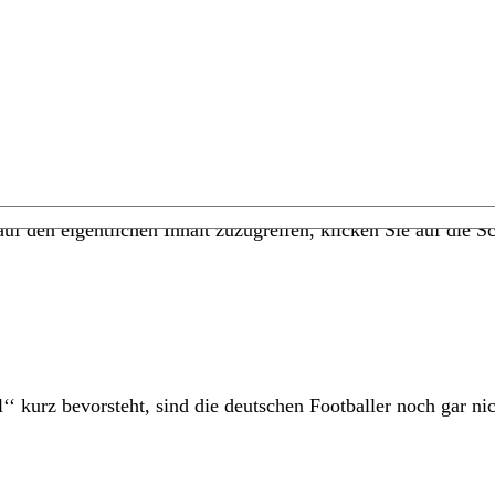
uf den eigentlichen Inhalt zuzugreifen, klicken Sie auf die Sc
kurz bevorsteht, sind die deutschen Footballer noch gar nicht