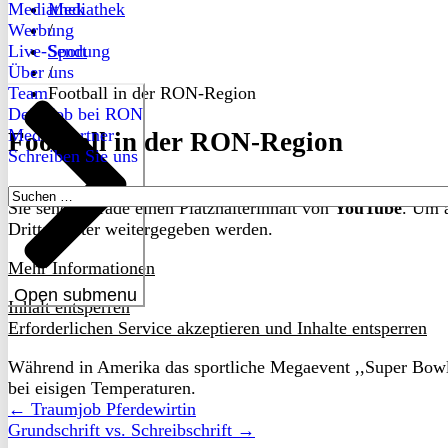
Mediathek
Mediathek
Werbung
/
Live-Sendung
Sport
Über uns
/
Team
Football in der RON-Region
Dein Job bei RON
Medienpartner
Football in der RON-Region
Schreiben Sie uns
Suchen
Sie sehen gerade einen Platzhalterinhalt von
YouTube
. Um a
nach:
Drittanbieter weitergegeben werden.
Mehr Informationen
Open submenu
Inhalt entsperren
Erforderlichen Service akzeptieren und Inhalte entsperren
Während in Amerika das sportliche Megaevent ,,Super Bowl‘‘ 
bei eisigen Temperaturen.
← Traumjob Pferdewirtin
Grundschrift vs. Schreibschrift →