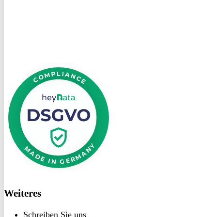
bei
heyData
DSGVO
bei
heyData
Weiteres
Schreiben Sie uns