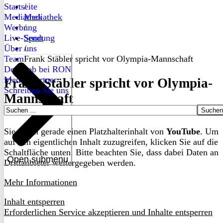
Startseite
/
Mediathek
Mediathek
Werbung
/
Live-Sendung
Sport
Über uns
/
Team
Frank Stäbler spricht vor Olympia-Mannschaft
Dein Job bei RON
Medienpartner
Frank Stäbler spricht vor Olympia-
Schreiben Sie uns
Mannschaft
Suchen
nach:
Sie sehen gerade einen Platzhalterinhalt von
YouTube
. Um
auf den eigentlichen Inhalt zuzugreifen, klicken Sie auf die
Schaltfläche unten. Bitte beachten Sie, dass dabei Daten an
Open submenu
Drittanbieter weitergegeben werden.
Mehr Informationen
Inhalt entsperren
Erforderlichen Service akzeptieren und Inhalte entsperren