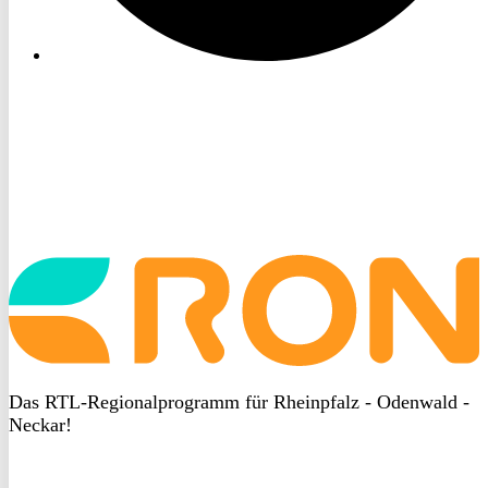
Startseite
aufrufen
Das RTL-Regionalprogramm für Rheinpfalz - Odenwald -
Neckar!
DSGVO