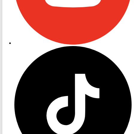
RON
TV
TikTok