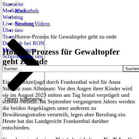
Startseite
/
Mediathek
Mediathek
Werbung
/
Live-Sendung
Neueste Videos
Über uns
/
Team
Horror-Prozess für Gewaltopfer geht zu ende
Dein Job bei RON
Medienpartner
Horror-Prozess für Gewaltopfer
Schreiben Sie uns
geht zu ende
Suchen
nach:
Eine Schnitzeljagd durch Frankenthal wird für Anna
Starzetz zum Albtraum: Vor den Augen ihrer Kinder wird
sie im August 2023 mitten am Tag brutal verprügelt und
Open submenu
schwer verletzt. Im September vergangenen Jahres werden
die beiden Angeklagten unter anderem zu
Bewährungsstrafen verurteilt, legen aber Berufung ein.
Heute hat das Landgericht Frankenthal darüber
entschieden.