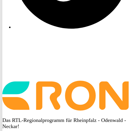
Startseite
aufrufen
Das RTL-Regionalprogramm für Rheinpfalz - Odenwald -
Neckar!