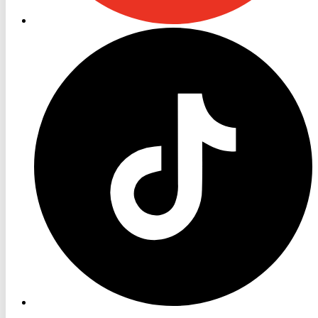
RON
TV
TikTok