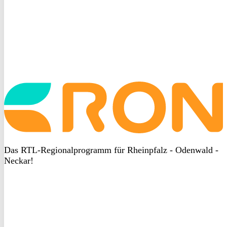
Startseite
aufrufen
Das RTL-Regionalprogramm für Rheinpfalz - Odenwald -
Neckar!
DSGVO
bei
heyData