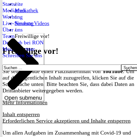
Startseite
/
Mediathek
Mediathek
Werbung
/
Live-Sendung
Neueste Videos
Über uns
/
Team
Freiwillige vor!
Dein Job bei RON
Medienpartner
Freiwillige vor!
Schreiben Sie uns
Suchen
Sie sehen gerade einen Platzhalterinhalt von
YouTube
. Um
nach:
auf den eigentlichen Inhalt zuzugreifen, klicken Sie auf die
Schaltfläche unten. Bitte beachten Sie, dass dabei Daten an
Drittanbieter weitergegeben werden.
Open submenu
Mehr Informationen
Inhalt entsperren
Erforderlichen Service akzeptieren und Inhalte entsperren
Um allen Aufgaben im Zusammenhang mit Covid-19 und