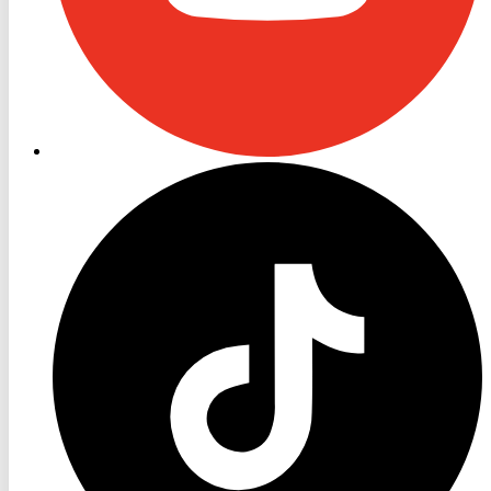
RON
TV
TikTok