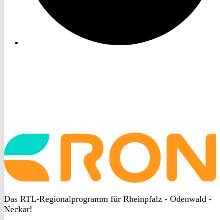
Startseite
aufrufen
Das RTL-Regionalprogramm für Rheinpfalz - Odenwald -
Neckar!