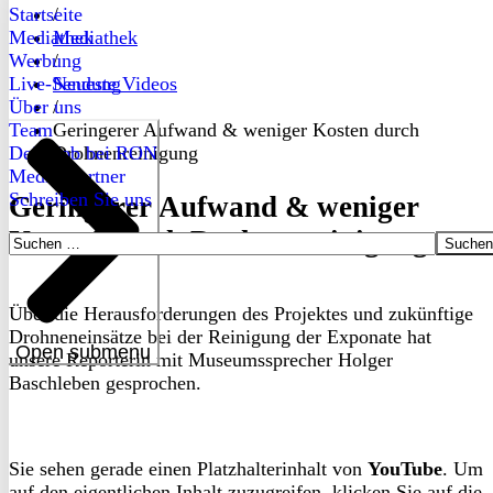
Startseite
/
Mediathek
Mediathek
Werbung
/
Live-Sendung
Neueste Videos
Über uns
/
Team
Geringerer Aufwand & weniger Kosten durch
Dein Job bei RON
Drohnenreinigung
Medienpartner
Schreiben Sie uns
Geringerer Aufwand & weniger
Kosten durch Drohnenreinigung
Suchen
nach:
Über die Herausforderungen des Projektes und zukünftige
Drohneneinsätze bei der Reinigung der Exponate hat
Open submenu
unsere Reporterin mit Museumssprecher Holger
Baschleben gesprochen.
Sie sehen gerade einen Platzhalterinhalt von
YouTube
. Um
auf den eigentlichen Inhalt zuzugreifen, klicken Sie auf die