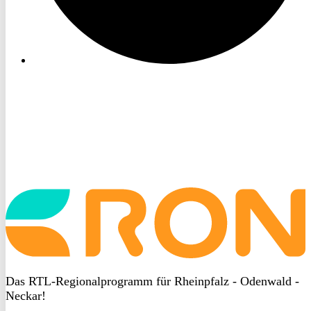
Startseite
aufrufen
Das RTL-Regionalprogramm für Rheinpfalz - Odenwald -
Neckar!