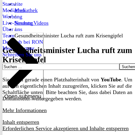
Startseite
/
Mediathek
Mediathek
Werbung
/
Live-Sendung
Neueste Videos
Über uns
/
Team
Gesundheitsminister Lucha ruft zum Krisengipfel
Dein Job bei RON
Medienpartner
Gesundheitsminister Lucha ruft zum
Schreiben Sie uns
Krisengipfel
Suchen
nach:
Sie sehen gerade einen Platzhalterinhalt von
YouTube
. Um
auf den eigentlichen Inhalt zuzugreifen, klicken Sie auf die
Schaltfläche unten. Bitte beachten Sie, dass dabei Daten an
Open submenu
Drittanbieter weitergegeben werden.
Mehr Informationen
Inhalt entsperren
Erforderlichen Service akzeptieren und Inhalte entsperren