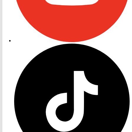
RON
TV
TikTok