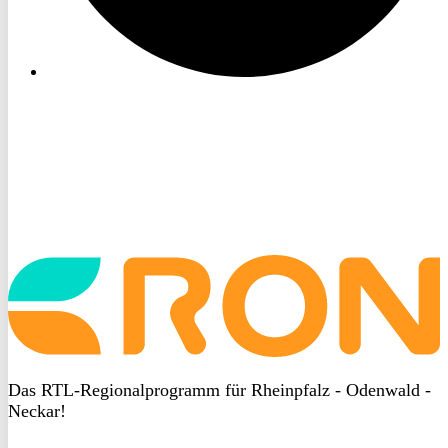
Startseite
aufrufen
Das RTL-Regionalprogramm für Rheinpfalz - Odenwald -
Neckar!