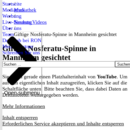
Startseite
/
Mediathek
Mediathek
Werbung
/
Live-Sendung
Neueste Videos
Über uns
/
Team
Giftige Nosferatu-Spinne in Mannheim gesichtet
Dein Job bei RON
Medienpartner
Giftige Nosferatu-Spinne in
Schreiben Sie uns
Mannheim gesichtet
Suchen
nach:
Sie sehen gerade einen Platzhalterinhalt von
YouTube
. Um
auf den eigentlichen Inhalt zuzugreifen, klicken Sie auf die
Schaltfläche unten. Bitte beachten Sie, dass dabei Daten an
Open submenu
Drittanbieter weitergegeben werden.
Mehr Informationen
Inhalt entsperren
Erforderlichen Service akzeptieren und Inhalte entsperren