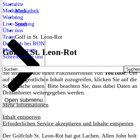
Startseite
/
Mediathek
Mediathek
Werbung
/
Live-Sendung
Sport
Über uns
/
Team
Golf in St. Leon-Rot
Dein Job bei RON
Medienpartner
Golf in St. Leon-Rot
Schreiben Sie uns
Suchen
Sie sehen gerade einen Platzhalterinhalt von
YouTube
. Um
nach:
auf den eigentlichen Inhalt zuzugreifen, klicken Sie auf die
Schaltfläche unten. Bitte beachten Sie, dass dabei Daten an
Drittanbieter weitergegeben werden.
Open submenu
Mehr Informationen
Inhalt entsperren
Erforderlichen Service akzeptieren und Inhalte entsperren
Der Golfclub St. Leon-Rot hat gut Lachen. Allen John holt