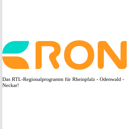
Startseite
aufrufen
Das RTL-Regionalprogramm für Rheinpfalz - Odenwald -
Neckar!
DSGVO
bei
heyData