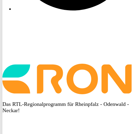
Startseite
aufrufen
Das RTL-Regionalprogramm für Rheinpfalz - Odenwald -
Neckar!
DSGVO
bei