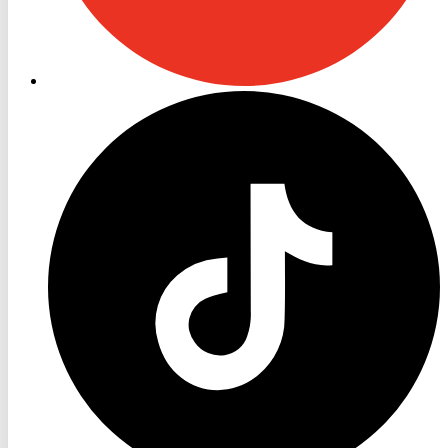
RON
TV
TikTok