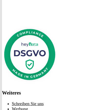
heyData
DSGVO
bei
heyData
Weiteres
Schreiben Sie uns
Werbung