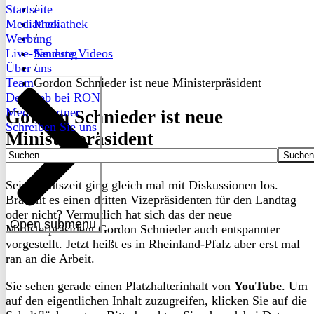
Startseite
/
Mediathek
Mediathek
Werbung
/
Live-Sendung
Neueste Videos
Über uns
/
Team
Gordon Schnieder ist neue Ministerpräsident
Dein Job bei RON
Medienpartner
Gordon Schnieder ist neue
Schreiben Sie uns
Ministerpräsident
Suchen
nach:
Seine Amtszeit ging gleich mal mit Diskussionen los.
Braucht es einen dritten Vizepräsidenten für den Landtag
oder nicht? Vermutlich hat sich das der neue
Open submenu
Ministerpräsident Gordon Schnieder auch entspannter
vorgestellt. Jetzt heißt es in Rheinland-Pfalz aber erst mal
ran an die Arbeit.
Sie sehen gerade einen Platzhalterinhalt von
YouTube
. Um
auf den eigentlichen Inhalt zuzugreifen, klicken Sie auf die