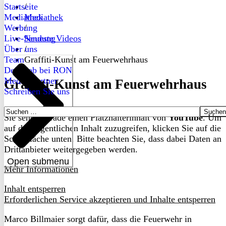
Startseite
/
Mediathek
Mediathek
Werbung
/
Live-Sendung
Neueste Videos
Über uns
/
Team
Graffiti-Kunst am Feuerwehrhaus
Dein Job bei RON
Medienpartner
Graffiti-Kunst am Feuerwehrhaus
Schreiben Sie uns
Suchen
Sie sehen gerade einen Platzhalterinhalt von
YouTube
. Um
nach:
auf den eigentlichen Inhalt zuzugreifen, klicken Sie auf die
Schaltfläche unten. Bitte beachten Sie, dass dabei Daten an
Drittanbieter weitergegeben werden.
Open submenu
Mehr Informationen
Inhalt entsperren
Erforderlichen Service akzeptieren und Inhalte entsperren
Marco Billmaier sorgt dafür, dass die Feuerwehr in