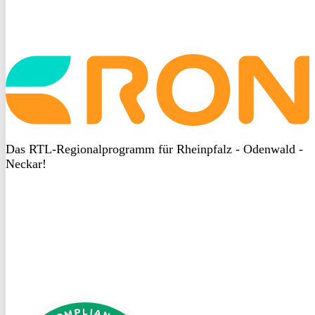
Startseite
aufrufen
Das RTL-Regionalprogramm für Rheinpfalz - Odenwald -
Neckar!
DSGVO
bei
heyData
DSGVO
bei