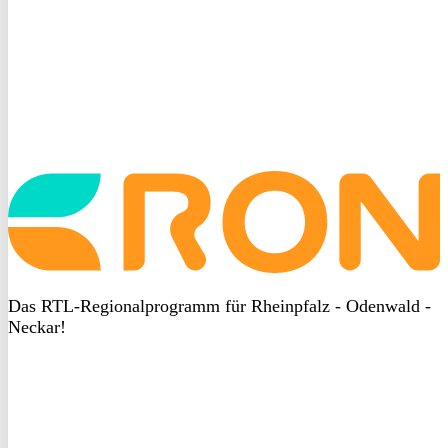
Startseite
aufrufen
Das RTL-Regionalprogramm für Rheinpfalz - Odenwald -
Neckar!
DSGVO
bei
heyData