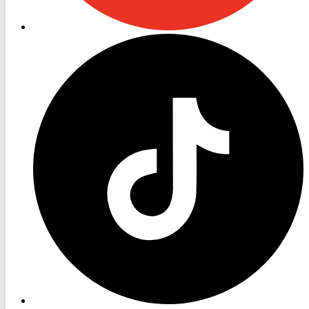
RON
TV
TikTok