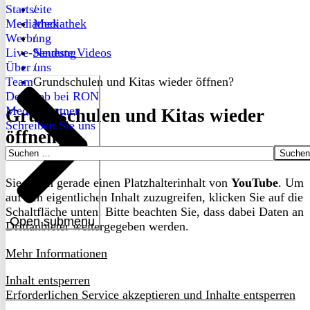
Startseite
/
Mediathek
Mediathek
Werbung
/
Live-Sendung
Neueste Videos
Über uns
/
Team
Grundschulen und Kitas wieder öffnen?
Dein Job bei RON
Medienpartner
Grundschulen und Kitas wieder
Schreiben Sie uns
öffnen?
Suchen
nach:
Sie sehen gerade einen Platzhalterinhalt von
YouTube
. Um
auf den eigentlichen Inhalt zuzugreifen, klicken Sie auf die
Schaltfläche unten. Bitte beachten Sie, dass dabei Daten an
Open submenu
Drittanbieter weitergegeben werden.
Mehr Informationen
Inhalt entsperren
Erforderlichen Service akzeptieren und Inhalte entsperren