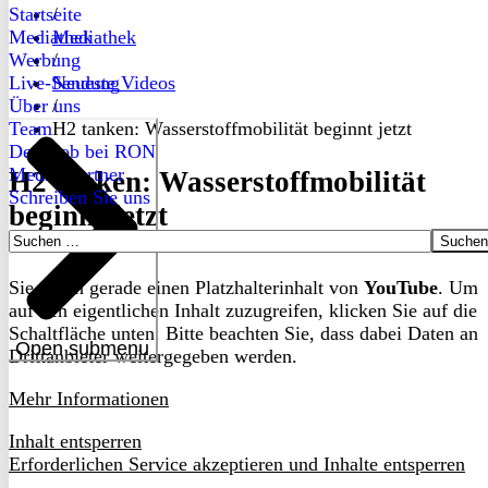
Startseite
/
Mediathek
Mediathek
Werbung
/
Live-Sendung
Neueste Videos
Über uns
/
Team
H2 tanken: Wasserstoffmobilität beginnt jetzt
Dein Job bei RON
Medienpartner
H2 tanken: Wasserstoffmobilität
Schreiben Sie uns
beginnt jetzt
Suchen
nach:
Sie sehen gerade einen Platzhalterinhalt von
YouTube
. Um
auf den eigentlichen Inhalt zuzugreifen, klicken Sie auf die
Schaltfläche unten. Bitte beachten Sie, dass dabei Daten an
Open submenu
Drittanbieter weitergegeben werden.
Mehr Informationen
Inhalt entsperren
Erforderlichen Service akzeptieren und Inhalte entsperren