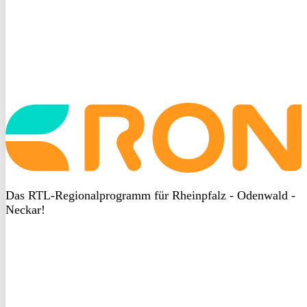
Startseite
aufrufen
Das RTL-Regionalprogramm für Rheinpfalz - Odenwald -
Neckar!
DSGVO
bei
heyData