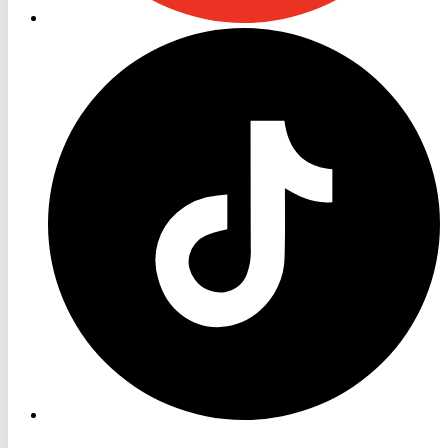
RON
TV
TikTok