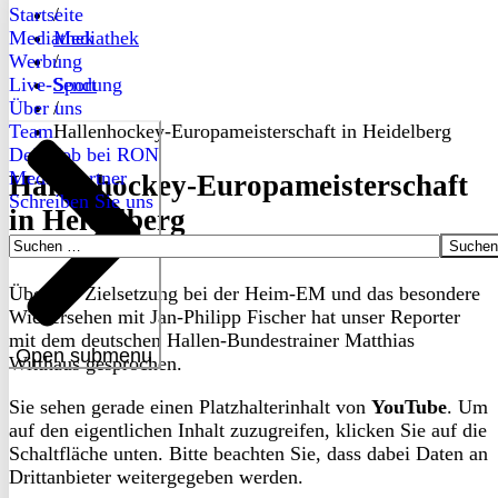
Startseite
/
Mediathek
Mediathek
Werbung
/
Live-Sendung
Sport
Über uns
/
Team
Hallenhockey-Europameisterschaft in Heidelberg
Dein Job bei RON
Medienpartner
Hallenhockey-Europameisterschaft
Schreiben Sie uns
in Heidelberg
Suchen
nach:
Über die Zielsetzung bei der Heim-EM und das besondere
Wiedersehen mit Jan-Philipp Fischer hat unser Reporter
mit dem deutschen Hallen-Bundestrainer Matthias
Open submenu
Witthaus gesprochen.
Sie sehen gerade einen Platzhalterinhalt von
YouTube
. Um
auf den eigentlichen Inhalt zuzugreifen, klicken Sie auf die
Schaltfläche unten. Bitte beachten Sie, dass dabei Daten an
Drittanbieter weitergegeben werden.