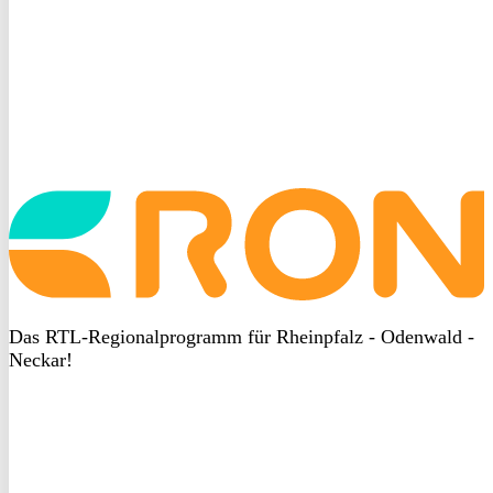
Startseite
aufrufen
Das RTL-Regionalprogramm für Rheinpfalz - Odenwald -
Neckar!
DSGVO
bei
heyData