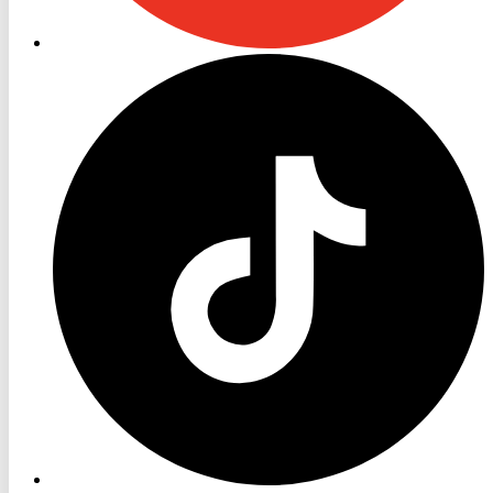
RON
TV
TikTok