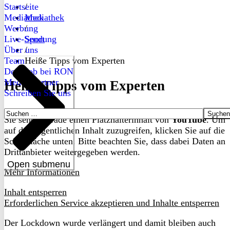
Startseite
/
Mediathek
Mediathek
Werbung
/
Live-Sendung
Sport
Über uns
/
Team
Heiße Tipps vom Experten
Dein Job bei RON
Medienpartner
Heiße Tipps vom Experten
Schreiben Sie uns
Suchen
Sie sehen gerade einen Platzhalterinhalt von
YouTube
. Um
nach:
auf den eigentlichen Inhalt zuzugreifen, klicken Sie auf die
Schaltfläche unten. Bitte beachten Sie, dass dabei Daten an
Drittanbieter weitergegeben werden.
Open submenu
Mehr Informationen
Inhalt entsperren
Erforderlichen Service akzeptieren und Inhalte entsperren
Der Lockdown wurde verlängert und damit bleiben auch