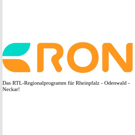
Startseite
aufrufen
Das RTL-Regionalprogramm für Rheinpfalz - Odenwald -
Neckar!
DSGVO
bei
heyData