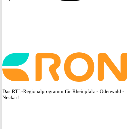
Startseite
aufrufen
Das RTL-Regionalprogramm für Rheinpfalz - Odenwald -
Neckar!
DSGVO
bei
heyData