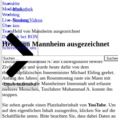
Startseite
/
Mediathek
Mediathek
Werbung
/
Live-Sendung
Neueste Videos
Über uns
/
Team
Held von Mannheim ausgezeichnet
Dein Job bei RON
Medienpartner
Held von Mannheim ausgezeichnet
Schreiben Sie uns
Suchen
Taxifahrer Muhammad A. aus Ludwigshafen bewies
nach:
Zivilcourage und wurde heute dafür von dem
rheinlandpfälzischen Innenminister Michael Ebling geehrt.
Anfang des Jahres, am Rosenmontag raste ein Mann mit
dem Auto durch die Mannheimer Innenstadt und erfasste
Open submenu
mehrere Menschen, Taxifahrer Muhammad A. konnte ihn
stoppen.
Sie sehen gerade einen Platzhalterinhalt von
YouTube
. Um
auf den eigentlichen Inhalt zuzugreifen, klicken Sie auf die
Schaltfläche unten. Bitte beachten Sie, dass dabei Daten an