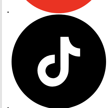
RON
TV
TikTok