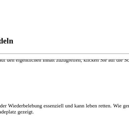
deln
uf den eigentlichen Inhalt zuzugreifen, klicken Sie auf die Sc
der Wiederbelebung essenziell und kann leben retten. Wie ge
deplatz gezeigt.