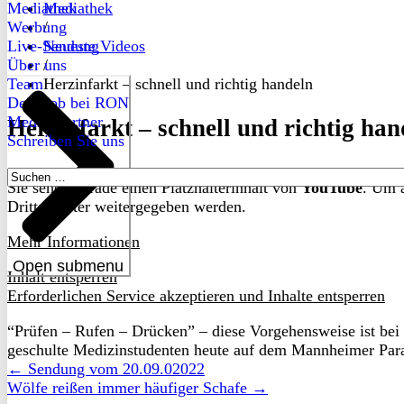
Mediathek
Mediathek
Werbung
/
Live-Sendung
Neueste Videos
Über uns
/
Team
Herzinfarkt – schnell und richtig handeln
Dein Job bei RON
Medienpartner
Herzinfarkt – schnell und richtig han
Schreiben Sie uns
Suchen
Sie sehen gerade einen Platzhalterinhalt von
YouTube
. Um a
nach:
Drittanbieter weitergegeben werden.
Mehr Informationen
Open submenu
Inhalt entsperren
Erforderlichen Service akzeptieren und Inhalte entsperren
“Prüfen – Rufen – Drücken” – diese Vorgehensweise ist bei 
geschulte Medizinstudenten heute auf dem Mannheimer Para
← Sendung vom 20.09.02022
Wölfe reißen immer häufiger Schafe →