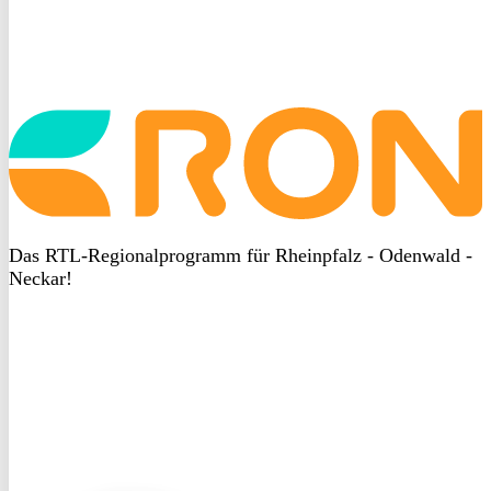
Startseite
aufrufen
Das RTL-Regionalprogramm für Rheinpfalz - Odenwald -
Neckar!
DSGVO
bei
heyData
DSGVO