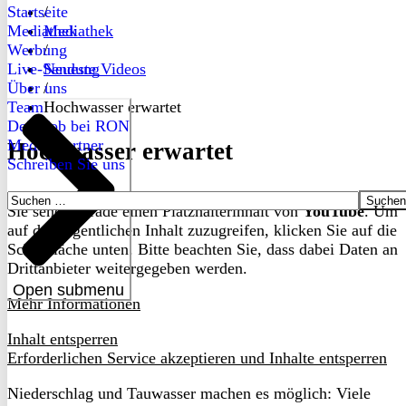
Startseite
/
Mediathek
Mediathek
Werbung
/
Live-Sendung
Neueste Videos
Über uns
/
Team
Hochwasser erwartet
Dein Job bei RON
Medienpartner
Hochwasser erwartet
Schreiben Sie uns
Suchen
Sie sehen gerade einen Platzhalterinhalt von
YouTube
. Um
nach:
auf den eigentlichen Inhalt zuzugreifen, klicken Sie auf die
Schaltfläche unten. Bitte beachten Sie, dass dabei Daten an
Drittanbieter weitergegeben werden.
Open submenu
Mehr Informationen
Inhalt entsperren
Erforderlichen Service akzeptieren und Inhalte entsperren
Niederschlag und Tauwasser machen es möglich: Viele