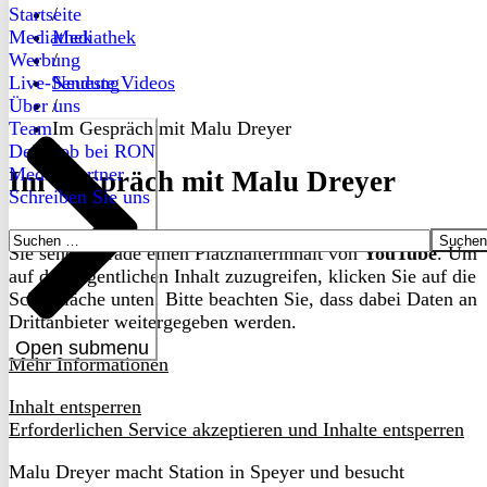
Startseite
/
Mediathek
Mediathek
Werbung
/
Live-Sendung
Neueste Videos
Über uns
/
Team
Im Gespräch mit Malu Dreyer
Dein Job bei RON
Medienpartner
Im Gespräch mit Malu Dreyer
Schreiben Sie uns
Suchen
Sie sehen gerade einen Platzhalterinhalt von
YouTube
. Um
nach:
auf den eigentlichen Inhalt zuzugreifen, klicken Sie auf die
Schaltfläche unten. Bitte beachten Sie, dass dabei Daten an
Drittanbieter weitergegeben werden.
Open submenu
Mehr Informationen
Inhalt entsperren
Erforderlichen Service akzeptieren und Inhalte entsperren
Malu Dreyer macht Station in Speyer und besucht