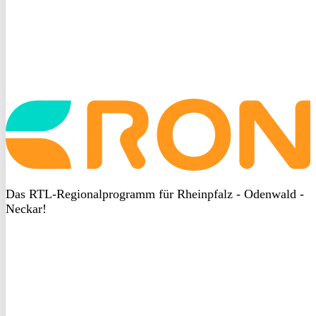
Startseite
aufrufen
Das RTL-Regionalprogramm für Rheinpfalz - Odenwald -
Neckar!
DSGVO
bei
heyData