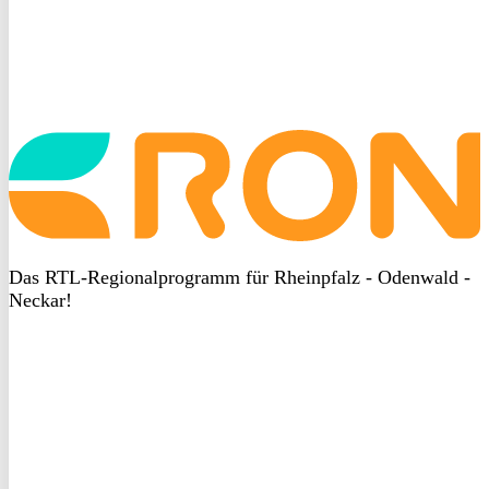
Startseite
aufrufen
Das RTL-Regionalprogramm für Rheinpfalz - Odenwald -
Neckar!
DSGVO
bei
heyData