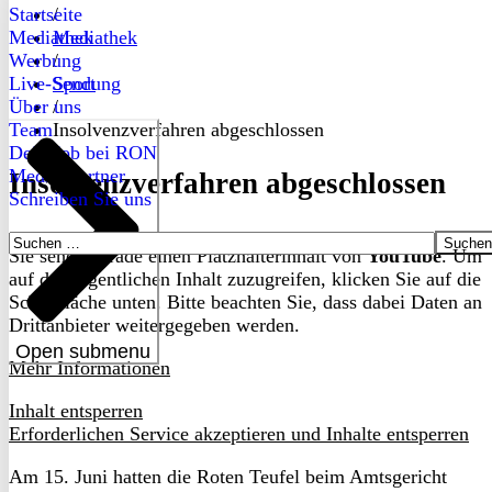
Startseite
/
Mediathek
Mediathek
Werbung
/
Live-Sendung
Sport
Über uns
/
Team
Insolvenzverfahren abgeschlossen
Dein Job bei RON
Medienpartner
Insolvenzverfahren abgeschlossen
Schreiben Sie uns
Suchen
Sie sehen gerade einen Platzhalterinhalt von
YouTube
. Um
nach:
auf den eigentlichen Inhalt zuzugreifen, klicken Sie auf die
Schaltfläche unten. Bitte beachten Sie, dass dabei Daten an
Drittanbieter weitergegeben werden.
Open submenu
Mehr Informationen
Inhalt entsperren
Erforderlichen Service akzeptieren und Inhalte entsperren
Am 15. Juni hatten die Roten Teufel beim Amtsgericht