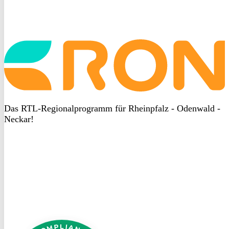
Startseite
aufrufen
Das RTL-Regionalprogramm für Rheinpfalz - Odenwald -
Neckar!
DSGVO
bei
heyData
DSGVO
bei