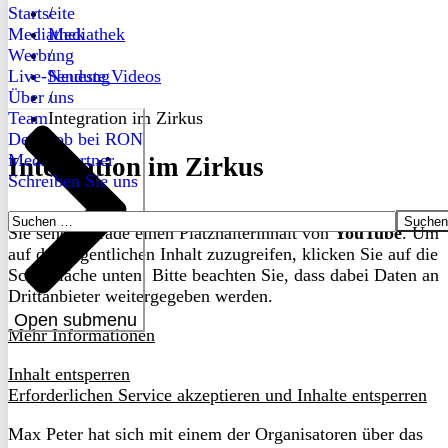
Startseite
/
Mediathek
Mediathek
Werbung
/
Live-Sendung
Neueste Videos
Über uns
/
Team
Integration im Zirkus
Dein Job bei RON
Medienpartner
Integration im Zirkus
Schreiben Sie uns
Suchen
Sie sehen gerade einen Platzhalterinhalt von
YouTube
. Um
nach:
auf den eigentlichen Inhalt zuzugreifen, klicken Sie auf die
Schaltfläche unten. Bitte beachten Sie, dass dabei Daten an
Drittanbieter weitergegeben werden.
Open submenu
Mehr Informationen
Inhalt entsperren
Erforderlichen Service akzeptieren und Inhalte entsperren
Max Peter hat sich mit einem der Organisatoren über das