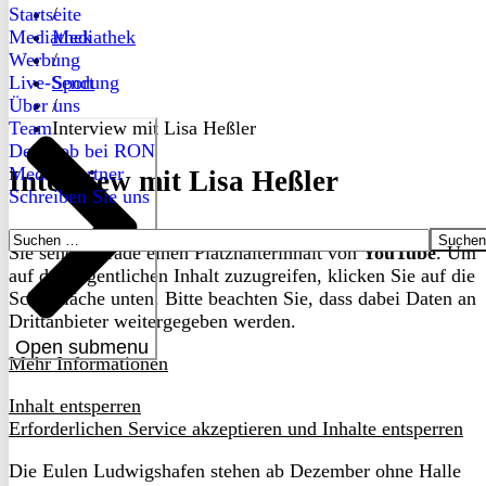
Startseite
/
Mediathek
Mediathek
Werbung
/
Live-Sendung
Sport
Über uns
/
Team
Interview mit Lisa Heßler
Dein Job bei RON
Medienpartner
Interview mit Lisa Heßler
Schreiben Sie uns
Suchen
Sie sehen gerade einen Platzhalterinhalt von
YouTube
. Um
nach:
auf den eigentlichen Inhalt zuzugreifen, klicken Sie auf die
Schaltfläche unten. Bitte beachten Sie, dass dabei Daten an
Drittanbieter weitergegeben werden.
Open submenu
Mehr Informationen
Inhalt entsperren
Erforderlichen Service akzeptieren und Inhalte entsperren
Die Eulen Ludwigshafen stehen ab Dezember ohne Halle