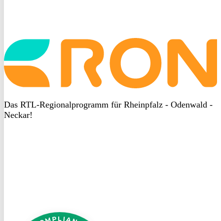
Startseite
aufrufen
Das RTL-Regionalprogramm für Rheinpfalz - Odenwald -
Neckar!
DSGVO
bei
heyData
DSGVO
bei