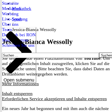
Startseite
/
Mediathek
Mediathek
Werbung
/
Live-Sendung
Sport
Über uns
/
Team
Jessica-Bianca Wessolly
Dein Job bei RON
Medienpartner
Jessica-Bianca Wessolly
Schreiben Sie uns
Suchen
Sie sehen gerade einen Platzhalterinhalt von
YouTube
. Um
nach:
auf den eigentlichen Inhalt zuzugreifen, klicken Sie auf die
Schaltfläche unten. Bitte beachten Sie, dass dabei Daten an
Drittanbieter weitergegeben werden.
Open submenu
Mehr Informationen
Inhalt entsperren
Erforderlichen Service akzeptieren und Inhalte entsperren
Ein neues Jahr hat begonnen und mit ihm auch die nächste