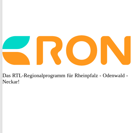
Startseite
aufrufen
Das RTL-Regionalprogramm für Rheinpfalz - Odenwald -
Neckar!
DSGVO
bei
heyData