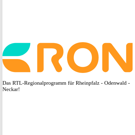
Startseite
aufrufen
Das RTL-Regionalprogramm für Rheinpfalz - Odenwald -
Neckar!
DSGVO
bei
heyData