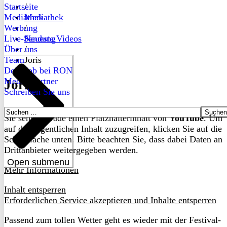
Startseite
/
Mediathek
Mediathek
Werbung
/
Live-Sendung
Neueste Videos
Über uns
/
Team
Joris
Dein Job bei RON
Medienpartner
Joris
Schreiben Sie uns
Suchen
Sie sehen gerade einen Platzhalterinhalt von
YouTube
. Um
nach:
auf den eigentlichen Inhalt zuzugreifen, klicken Sie auf die
Schaltfläche unten. Bitte beachten Sie, dass dabei Daten an
Drittanbieter weitergegeben werden.
Open submenu
Mehr Informationen
Inhalt entsperren
Erforderlichen Service akzeptieren und Inhalte entsperren
Passend zum tollen Wetter geht es wieder mit der Festival-