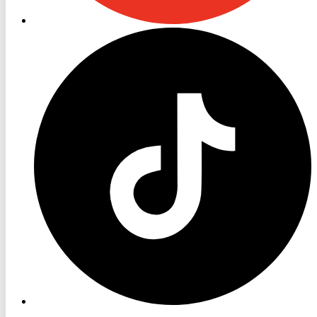
RON
TV
TikTok