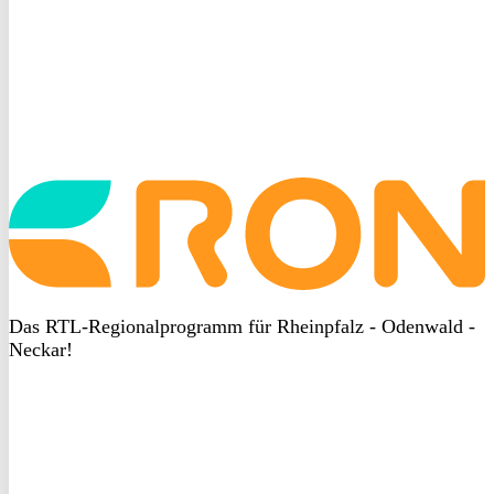
Startseite
aufrufen
Das RTL-Regionalprogramm für Rheinpfalz - Odenwald -
Neckar!
DSGVO
bei
heyData