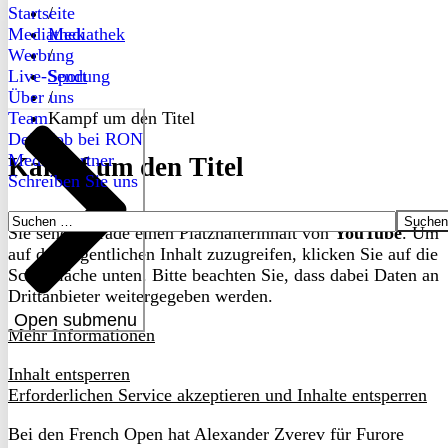
Startseite
/
Mediathek
Mediathek
Werbung
/
Live-Sendung
Sport
Über uns
/
Team
Kampf um den Titel
Dein Job bei RON
Medienpartner
Kampf um den Titel
Schreiben Sie uns
Suchen
Sie sehen gerade einen Platzhalterinhalt von
YouTube
. Um
nach:
auf den eigentlichen Inhalt zuzugreifen, klicken Sie auf die
Schaltfläche unten. Bitte beachten Sie, dass dabei Daten an
Drittanbieter weitergegeben werden.
Open submenu
Mehr Informationen
Inhalt entsperren
Erforderlichen Service akzeptieren und Inhalte entsperren
Bei den French Open hat Alexander Zverev für Furore