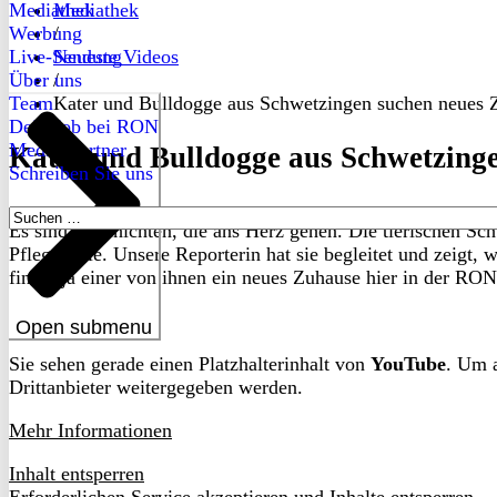
Mediathek
Mediathek
Werbung
/
Live-Sendung
Neueste Videos
Über uns
/
Team
Kater und Bulldogge aus Schwetzingen suchen neues 
Dein Job bei RON
Medienpartner
Kater und Bulldogge aus Schwetzing
Schreiben Sie uns
Suchen
Es sind Geschichten, die ans Herz gehen. Die tierischen Sch
nach:
Pflegestelle. Unsere Reporterin hat sie begleitet und zeigt
findet ja einer von ihnen ein neues Zuhause hier in der RO
Open submenu
Sie sehen gerade einen Platzhalterinhalt von
YouTube
. Um a
Drittanbieter weitergegeben werden.
Mehr Informationen
Inhalt entsperren