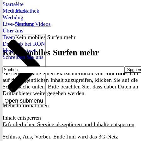
Startseite
/
Mediathek
Mediathek
Werbung
/
Live-Sendung
Neueste Videos
Über uns
/
Team
Kein mobiles Surfen mehr
Dein Job bei RON
Medienpartner
Kein mobiles Surfen mehr
Schreiben Sie uns
Suchen
Sie sehen gerade einen Platzhalterinhalt von
YouTube
. Um
nach:
auf den eigentlichen Inhalt zuzugreifen, klicken Sie auf die
Schaltfläche unten. Bitte beachten Sie, dass dabei Daten an
Drittanbieter weitergegeben werden.
Open submenu
Mehr Informationen
Inhalt entsperren
Erforderlichen Service akzeptieren und Inhalte entsperren
Schluss, Aus, Vorbei. Ende Juni wird das 3G-Netz