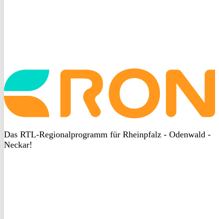
Startseite
aufrufen
Das RTL-Regionalprogramm für Rheinpfalz - Odenwald -
Neckar!
DSGVO
bei
heyData