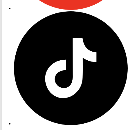
RON
TV
TikTok