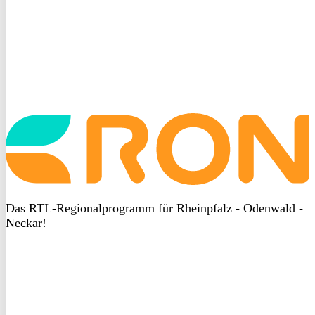
Startseite
aufrufen
Das RTL-Regionalprogramm für Rheinpfalz - Odenwald -
Neckar!
DSGVO
bei
heyData