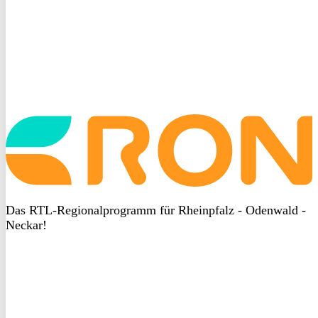
Startseite
aufrufen
Das RTL-Regionalprogramm für Rheinpfalz - Odenwald -
Neckar!
DSGVO
bei
heyData