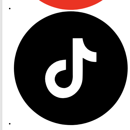
RON
TV
TikTok