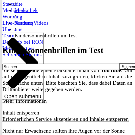
Startseite
/
Mediathek
Mediathek
Werbung
/
Live-Sendung
Neueste Videos
Über uns
/
Team
Kindersonnenbrillen im Test
Dein Job bei RON
Medienpartner
Kindersonnenbrillen im Test
Schreiben Sie uns
Suchen
Sie sehen gerade einen Platzhalterinhalt von
YouTube
. Um
nach:
auf den eigentlichen Inhalt zuzugreifen, klicken Sie auf die
Schaltfläche unten. Bitte beachten Sie, dass dabei Daten an
Drittanbieter weitergegeben werden.
Open submenu
Mehr Informationen
Inhalt entsperren
Erforderlichen Service akzeptieren und Inhalte entsperren
Nicht nur Erwachsene sollten ihre Augen vor der Sonne