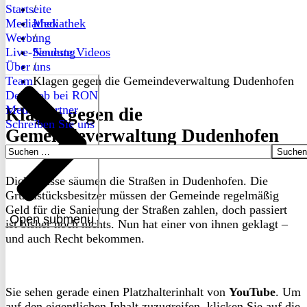
Startseite
/
Mediathek
Mediathek
Werbung
/
Live-Sendung
Neueste Videos
Über uns
/
Team
Klagen gegen die Gemeindeverwaltung Dudenhofen
Dein Job bei RON
Medienpartner
Klagen gegen die
Schreiben Sie uns
Gemeindeverwaltung Dudenhofen
Suchen
nach:
Dicke Risse säumen die Straßen in Dudenhofen. Die
Grundstücksbesitzer müssen der Gemeinde regelmäßig
Geld für die Sanierung der Straßen zahlen, doch passiert
Open submenu
ist bisher noch nichts. Nun hat einer von ihnen geklagt –
und auch Recht bekommen.
Sie sehen gerade einen Platzhalterinhalt von
YouTube
. Um
auf den eigentlichen Inhalt zuzugreifen, klicken Sie auf die