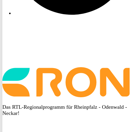
Startseite
aufrufen
Das RTL-Regionalprogramm für Rheinpfalz - Odenwald -
Neckar!
DSGVO
bei