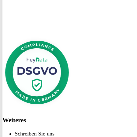
heyData
DSGVO
bei
heyData
Weiteres
Schreiben Sie uns