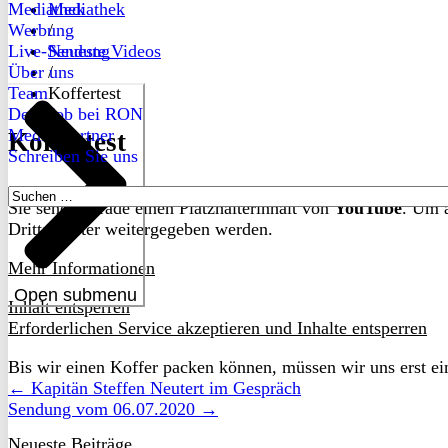
Mediathek
Mediathek
Werbung
/
Live-Sendung
Neueste Videos
Über uns
/
Team
Koffertest
Dein Job bei RON
Medienpartner
Koffertest
Schreiben Sie uns
Suchen
Sie sehen gerade einen Platzhalterinhalt von
YouTube
. Um a
nach:
Drittanbieter weitergegeben werden.
Mehr Informationen
Open submenu
Inhalt entsperren
Erforderlichen Service akzeptieren und Inhalte entsperren
Bis wir einen Koffer packen können, müssen wir uns erst einm
← Kapitän Steffen Neutert im Gespräch
Sendung vom 06.07.2020 →
Neueste Beiträge