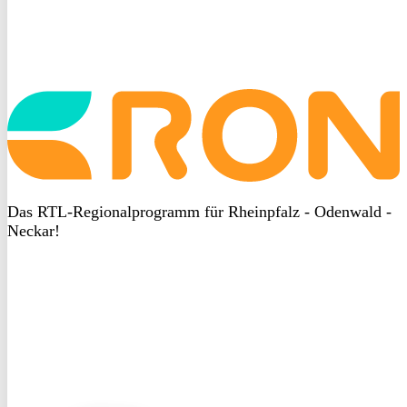
Startseite
aufrufen
Das RTL-Regionalprogramm für Rheinpfalz - Odenwald -
Neckar!
DSGVO
bei
heyData
DSGVO