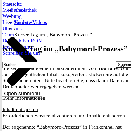
Startseite
/
Mediathek
Mediathek
Werbung
/
Live-Sendung
Neueste Videos
Über uns
/
Team
Kurzer Tag im ,,Babymord-Prozess”
Dein Job bei RON
Medienpartner
Kurzer Tag im ,,Babymord-Prozess”
Schreiben Sie uns
Suchen
Sie sehen gerade einen Platzhalterinhalt von
YouTube
. Um
nach:
auf den eigentlichen Inhalt zuzugreifen, klicken Sie auf die
Schaltfläche unten. Bitte beachten Sie, dass dabei Daten an
Drittanbieter weitergegeben werden.
Open submenu
Mehr Informationen
Inhalt entsperren
Erforderlichen Service akzeptieren und Inhalte entsperren
Der sogenannte “Babymord-Prozess” in Frankenthal hat