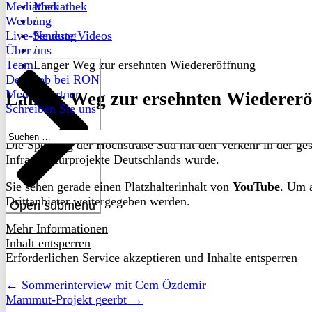
Mediathek
Mediathek
Werbung
/
Live-Sendung
Neueste Videos
Über uns
/
Team
Langer Weg zur ersehnten Wiedereröffnung
Dein Job bei RON
Medienpartner
Langer Weg zur ersehnten Wiederer
Schreiben Sie uns
Suchen
Die Sperrung der Hochstraße Süd hat den Verkehr in der ges
nach:
Infrastrukturprojekte Deutschlands wurde.
Sie sehen gerade einen Platzhalterinhalt von
YouTube
. Um a
Drittanbieter weitergegeben werden.
Open submenu
Mehr Informationen
Inhalt entsperren
Erforderlichen Service akzeptieren und Inhalte entsperren
← Sommerinterview mit Cem Özdemir
Mammut-Projekt geerbt →