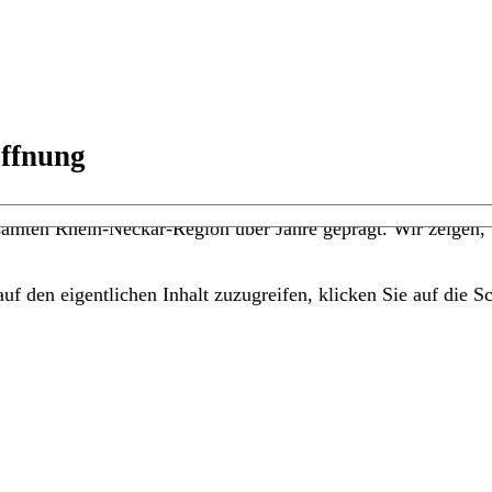
öffnung
amten Rhein-Neckar-Region über Jahre geprägt. Wir zeigen, w
uf den eigentlichen Inhalt zuzugreifen, klicken Sie auf die Sc