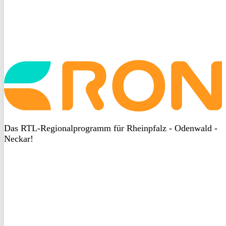
Startseite
aufrufen
Das RTL-Regionalprogramm für Rheinpfalz - Odenwald -
Neckar!
DSGVO
bei
heyData