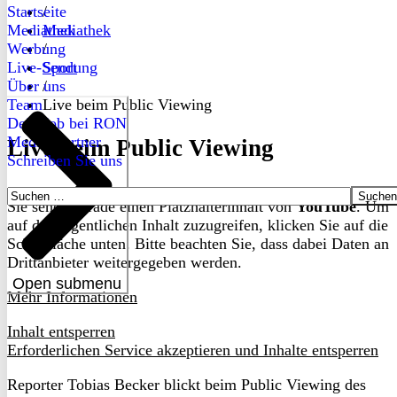
Startseite
/
Mediathek
Mediathek
Werbung
/
Live-Sendung
Sport
Über uns
/
Team
Live beim Public Viewing
Dein Job bei RON
Medienpartner
Live beim Public Viewing
Schreiben Sie uns
Suchen
Sie sehen gerade einen Platzhalterinhalt von
YouTube
. Um
nach:
auf den eigentlichen Inhalt zuzugreifen, klicken Sie auf die
Schaltfläche unten. Bitte beachten Sie, dass dabei Daten an
Drittanbieter weitergegeben werden.
Open submenu
Mehr Informationen
Inhalt entsperren
Erforderlichen Service akzeptieren und Inhalte entsperren
Reporter Tobias Becker blickt beim Public Viewing des