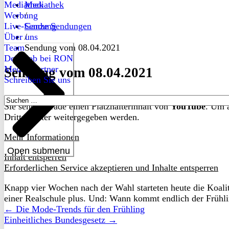
Mediathek
Mediathek
Werbung
/
Live-Sendung
Ganze Sendungen
Über uns
/
Team
Sendung vom 08.04.2021
Dein Job bei RON
Medienpartner
Sendung vom 08.04.2021
Schreiben Sie uns
Suchen
Sie sehen gerade einen Platzhalterinhalt von
YouTube
. Um a
nach:
Drittanbieter weitergegeben werden.
Mehr Informationen
Open submenu
Inhalt entsperren
Erforderlichen Service akzeptieren und Inhalte entsperren
Knapp vier Wochen nach der Wahl starteten heute die Koal
einer Realschule plus. Und: Wann kommt endlich der Frühl
← Die Mode-Trends für den Frühling
Einheitliches Bundesgesetz →