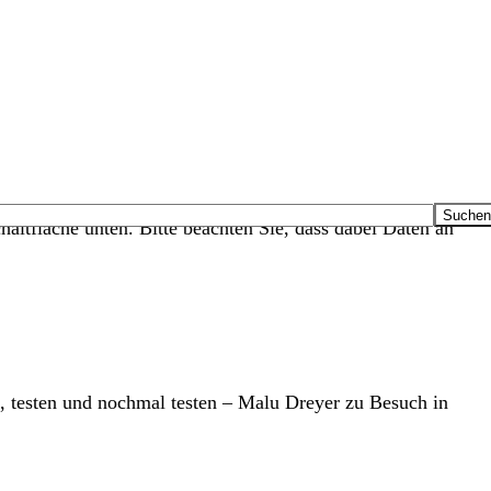
haltfläche unten. Bitte beachten Sie, dass dabei Daten an
 testen und nochmal testen – Malu Dreyer zu Besuch in