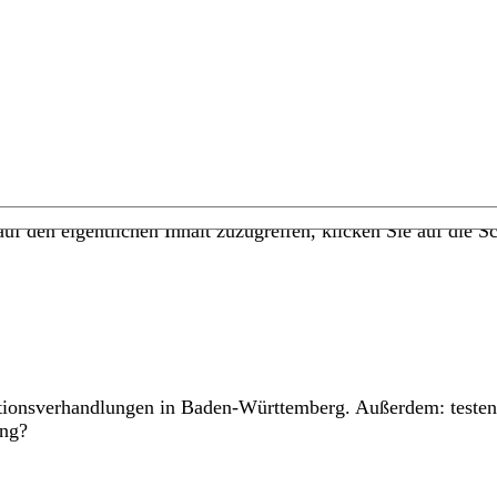
uf den eigentlichen Inhalt zuzugreifen, klicken Sie auf die Sc
itionsverhandlungen in Baden-Württemberg. Außerdem: testen,
ing?