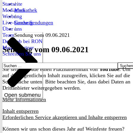
Startseite
/
Mediathek
Mediathek
Werbung
/
Live-Sendung
Ganze Sendungen
Über uns
/
Team
Sendung vom 09.06.2021
Dein Job bei RON
Medienpartner
Sendung vom 09.06.2021
Schreiben Sie uns
Suchen
Sie sehen gerade einen Platzhalterinhalt von
YouTube
. Um
nach:
auf den eigentlichen Inhalt zuzugreifen, klicken Sie auf die
Schaltfläche unten. Bitte beachten Sie, dass dabei Daten an
Drittanbieter weitergegeben werden.
Open submenu
Mehr Informationen
Inhalt entsperren
Erforderlichen Service akzeptieren und Inhalte entsperren
Können wir uns schon dieses Jahr auf Weinfeste freuen?