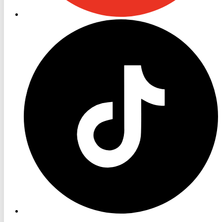
RON
TV
TikTok