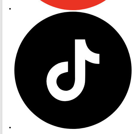
RON
TV
TikTok