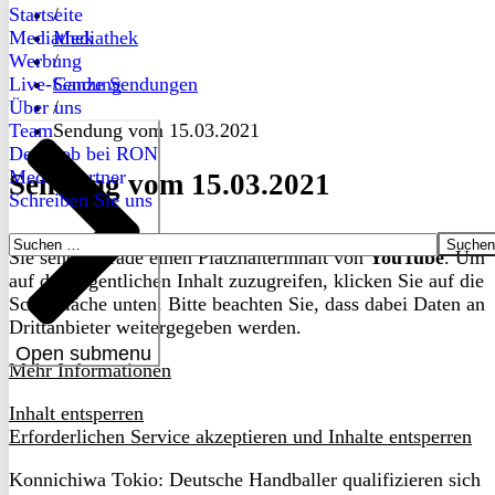
Startseite
/
Mediathek
Mediathek
Werbung
/
Live-Sendung
Ganze Sendungen
Über uns
/
Team
Sendung vom 15.03.2021
Dein Job bei RON
Medienpartner
Sendung vom 15.03.2021
Schreiben Sie uns
Suchen
Sie sehen gerade einen Platzhalterinhalt von
YouTube
. Um
nach:
auf den eigentlichen Inhalt zuzugreifen, klicken Sie auf die
Schaltfläche unten. Bitte beachten Sie, dass dabei Daten an
Drittanbieter weitergegeben werden.
Open submenu
Mehr Informationen
Inhalt entsperren
Erforderlichen Service akzeptieren und Inhalte entsperren
Konnichiwa Tokio: Deutsche Handballer qualifizieren sich