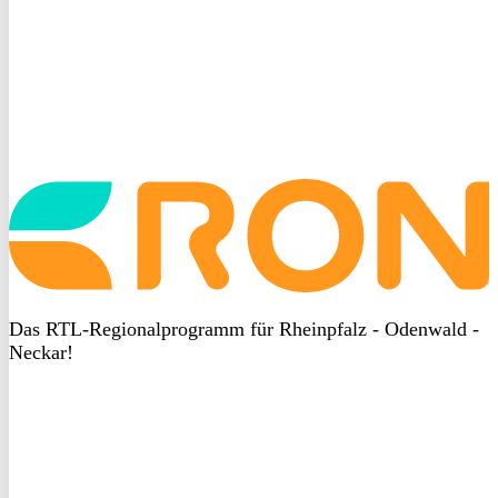
Startseite
aufrufen
Das RTL-Regionalprogramm für Rheinpfalz - Odenwald -
Neckar!
DSGVO
bei
heyData