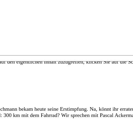
uf den eigentlichen Inhalt zuzugreifen, klicken Sie auf die Sc
schmann bekam heute seine Erstimpfung. Na, könnt ihr erra
300 km mit dem Fahrrad? Wir sprechen mit Pascal Ackermann