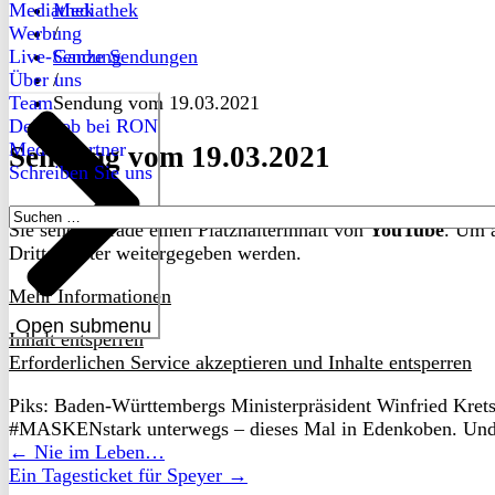
Mediathek
Mediathek
Werbung
/
Live-Sendung
Ganze Sendungen
Über uns
/
Team
Sendung vom 19.03.2021
Dein Job bei RON
Medienpartner
Sendung vom 19.03.2021
Schreiben Sie uns
Suchen
Sie sehen gerade einen Platzhalterinhalt von
YouTube
. Um a
nach:
Drittanbieter weitergegeben werden.
Mehr Informationen
Open submenu
Inhalt entsperren
Erforderlichen Service akzeptieren und Inhalte entsperren
Piks: Baden-Württembergs Ministerpräsident Winfried Kret
#MASKENstark unterwegs – dieses Mal in Edenkoben. Und: 
← Nie im Leben…
Ein Tagesticket für Speyer →