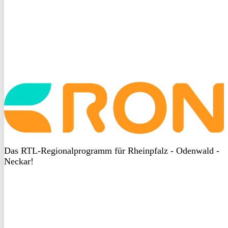
Startseite
aufrufen
Das RTL-Regionalprogramm für Rheinpfalz - Odenwald -
Neckar!
DSGVO
bei
heyData