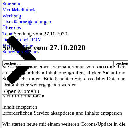
Startseite
/
Mediathek
Mediathek
Werbung
/
Live-Sendung
Ganze Sendungen
Über uns
/
Team
Sendung vom 27.10.2020
Dein Job bei RON
Medienpartner
Sendung vom 27.10.2020
Schreiben Sie uns
Suchen
Sie sehen gerade einen Platzhalterinhalt von
YouTube
. Um
nach:
auf den eigentlichen Inhalt zuzugreifen, klicken Sie auf die
Schaltfläche unten. Bitte beachten Sie, dass dabei Daten an
Drittanbieter weitergegeben werden.
Open submenu
Mehr Informationen
Inhalt entsperren
Erforderlichen Service akzeptieren und Inhalte entsperren
Wir starten heute mit einem weiteren Corona-Update in die