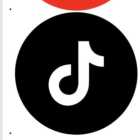
RON
TV
TikTok