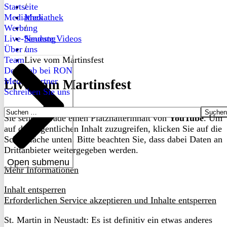
Startseite
/
Mediathek
Mediathek
Werbung
/
Live-Sendung
Neueste Videos
Über uns
/
Team
Live vom Martinsfest
Dein Job bei RON
Medienpartner
Live vom Martinsfest
Schreiben Sie uns
Suchen
Sie sehen gerade einen Platzhalterinhalt von
YouTube
. Um
nach:
auf den eigentlichen Inhalt zuzugreifen, klicken Sie auf die
Schaltfläche unten. Bitte beachten Sie, dass dabei Daten an
Drittanbieter weitergegeben werden.
Open submenu
Mehr Informationen
Inhalt entsperren
Erforderlichen Service akzeptieren und Inhalte entsperren
St. Martin in Neustadt: Es ist definitiv ein etwas anderes